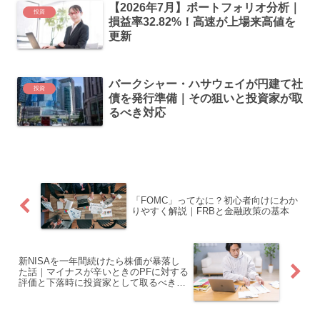
【2026年7月】ポートフォリオ分析｜
投資
損益率32.82%！高速が上場来高値を
更新
バークシャー・ハサウェイが円建て社
投資
債を発行準備｜その狙いと投資家が取
るべき対応
「FOMC」ってなに？初心者向けにわか
りやすく解説｜FRBと金融政策の基本
新NISAを一年間続けたら株価が暴落し
た話｜マイナスが辛いときのPFに対する
評価と下落時に投資家として取るべき思
考を探る