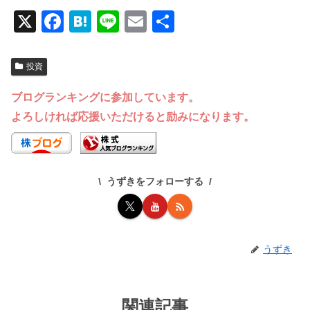
X
F
H
Li
E
共
a
at
n
m
有
c
e
e
ail
投資
e
n
ブログランキングに参加しています。
b
a
よろしければ応援いただけると励みになります。
o
o
k
うずきをフォローする
うずき
関連記事