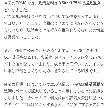
今回のFOMCでは、政策金利は
3.50〜3.75％で据え置き
となりました。
パウエル議長は金利見通しについて確信を持っているわけ
ではないとした上で、次回の会合までに何が起きるか分か
らないため、現時点では先行きを推測したくないとの慎重
な姿勢を示しました。
また、併せて公表された経済予測では、2026年の実質
GDP成長率は2.4％、失業率は4.4％、インフレ率は2.7％
が中心値となっていました。成長率は底堅い一方、インフ
レ率は依然としてやや高めに意識されている印象です。
経済の見通しについてパウエル議長は、指標は
経済活動が
堅調なペースで拡大している
ことを示しているとの認識を
示しました。その一方で、個人消費や設備投資は底堅いも
のの、住宅市場は弱さが残るなど、強弱が混在する内容で