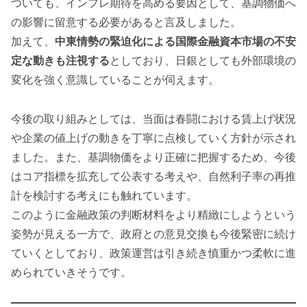
ついても、インフレ期待を高める要因として、基調物価へ
の影響に留意する必要があると言及しました。
加えて、
中東情勢の緊迫化による国際金融資本市場の不安
定な動きも注視する
としており、日銀としても外部環境の
変化を強く意識していることが伺えます。
今後の取り組みとしては、当面は春闘における賃上げ状況
や企業の値上げの動きを丁寧に点検していく方針が示され
ました。また、基調物価をより正確に把握するため、今後
はコア指標を拡充して公表する考えや、自然利子率の再推
計を検討する考えにも触れています。
このように金融政策の判断材料をより精緻にしようという
姿勢が見える一方で、政府との意見交換も今後緊密に続け
ていくとしており、政策運営は引き続き慎重かつ柔軟に進
められていきそうです。