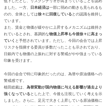
低下したとし、リスクシナリオが高まっていることを認め
ました。一方、
日本経済は
一部に弱めの動きも見られるも
のの、全体としては
徐々に回復している
との認識を維持し
ています。
また、賃金と物価が緩やかに上昇するメカニズムは維持さ
れているとされ、基調的な
物価上昇率も今後徐々に高まっ
ていく
と予想されています。ただし、今回の会合では上昇
リスクを指摘する委員が多数だったことも示されており、
日銀内でも物価の上振れに対する警戒がやや強まっている
印象を受けます。
今回の会合で特に印象的だったのは、為替や原油価格への
警戒感です。
植田総裁は、
為替変動が国内物価に与える影響が過去より
強くなっている
とした上で、今後も注視していく考えを示
しました。さらに、足元で大きく上昇している原油価格に