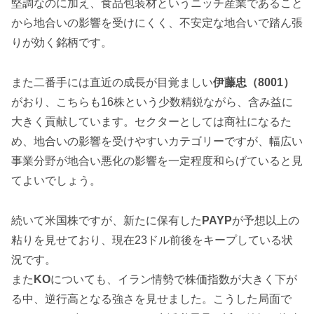
堅調なのに加え、食品包装材というニッチ産業であること
から地合いの影響を受けにくく、不安定な地合いで踏ん張
りが効く銘柄です。
また二番手には直近の成長が目覚ましい
伊藤忠（8001）
がおり、こちらも16株という少数精鋭ながら、含み益に
大きく貢献しています。セクターとしては商社になるた
め、地合いの影響を受けやすいカテゴリーですが、幅広い
事業分野が地合い悪化の影響を一定程度和らげていると見
てよいでしょう。
続いて米国株ですが、新たに保有した
PAYP
が予想以上の
粘りを見せており、現在23ドル前後をキープしている状
況です。
また
KO
についても、イラン情勢で株価指数が大きく下が
る中、逆行高となる強さを見せました。こうした局面で