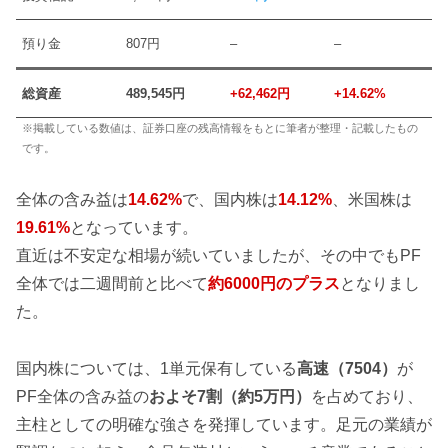
預り金
807円
–
–
総資産
489,545円
+62,462円
+14.62%
※掲載している数値は、証券口座の残高情報をもとに筆者が整理・記載したもの
です。
全体の含み益は
14.62%
で、国内株は
14.12%
、米国株は
19.61%
となっています。
直近は不安定な相場が続いていましたが、その中でもPF
全体では二週間前と比べて
約6000円のプラス
となりまし
た。
国内株については、1単元保有している
高速（7504）
が
PF全体の含み益の
およそ7割（約5万円）
を占めており、
主柱としての明確な強さを発揮しています。足元の業績が