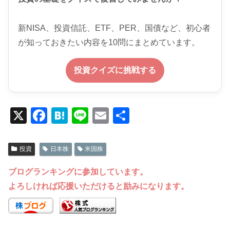
新NISA、投資信託、ETF、PER、国債など、初心者
が知っておきたい内容を10問にまとめています。
投資クイズに挑戦する
X
F
H
Li
E
共
a
at
n
m
有
c
e
e
ail
投資
日本株
米国株
e
n
ブログランキングに参加しています。
b
a
よろしければ応援いただけると励みになります。
o
o