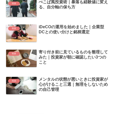
ぺこぱ風投資術｜暴落も経験値に変え
投資
る、自分軸の保ち方
iDeCOの運用を始めました｜企業型
投資
DCとの使い分けと銘柄選定
寄り付き前に見ているものを整理して
投資
みた｜投資家が朝に確認したい3つの
こと
メンタルの状態が悪いときに投資家が
投資
心がけること三選｜無理をしないため
の自己管理