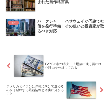
まれた自作格言集
バークシャー・ハサウェイが円建て社
投資
債を発行準備｜その狙いと投資家が取
るべき対応
PAYPの持つ底力｜上場後に強く買われ
た理由を分析してみる
アメリカとイランは停戦に向けて進める
のか｜錯綜する最新情報と確実に分かる
こと