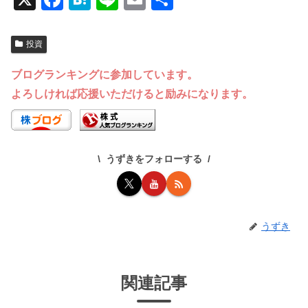
a
at
n
m
有
c
e
e
ail
投資
e
n
ブログランキングに参加しています。
b
a
よろしければ応援いただけると励みになります。
o
o
k
うずきをフォローする
うずき
関連記事