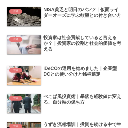
NISA貧乏と明日のパンツ｜仮面ライ
投資
ダーオーズに学ぶ欲望との付き合い方
投資家は社会貢献していると言える
投資
か？｜投資家の役割と社会的価値を考
える
iDeCOの運用を始めました｜企業型
投資
DCとの使い分けと銘柄選定
ぺこぱ風投資術｜暴落も経験値に変え
投資
る、自分軸の保ち方
うずき流相場訓｜投資を続ける中で生
投資