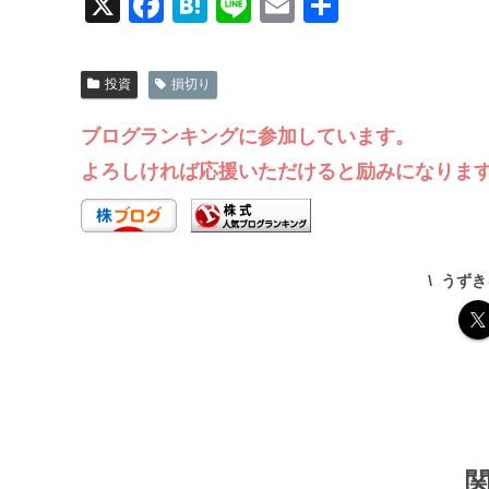
X
F
H
Li
E
共
a
at
n
m
有
c
e
e
ail
投資
損切り
e
n
ブログランキングに参加しています。
b
a
よろしければ応援いただけると励みになりま
o
o
k
うずき