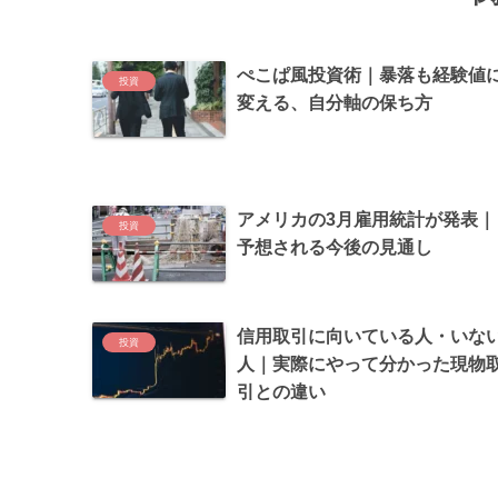
ぺこぱ風投資術｜暴落も経験値
投資
変える、自分軸の保ち方
アメリカの3月雇用統計が発表｜
投資
予想される今後の見通し
信用取引に向いている人・いな
投資
人｜実際にやって分かった現物
引との違い