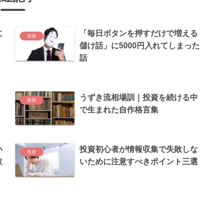
に
「毎日ボタンを押すだけで増える
投資
儲け話」に5000円入れてしまった
話
うずき流相場訓｜投資を続ける中
投資
で生まれた自作格言集
い
投資初心者が情報収集で失敗しな
投資
取
いために注意すべきポイント三選