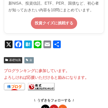
新NISA、投資信託、ETF、PER、国債など、初心者
が知っておきたい内容を10問にまとめています。
投資クイズに挑戦する
X
F
H
Li
E
共
a
at
n
m
有
c
e
e
ail
基礎知識
金
e
n
ブログランキングに参加しています。
b
a
よろしければ応援いただけると励みになります。
o
o
k
うずきをフォローする