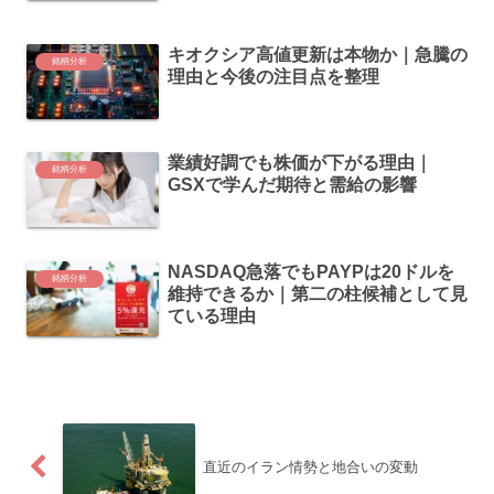
キオクシア高値更新は本物か｜急騰の
銘柄分析
理由と今後の注目点を整理
業績好調でも株価が下がる理由｜
銘柄分析
GSXで学んだ期待と需給の影響
NASDAQ急落でもPAYPは20ドルを
銘柄分析
維持できるか｜第二の柱候補として見
ている理由
直近のイラン情勢と地合いの変動