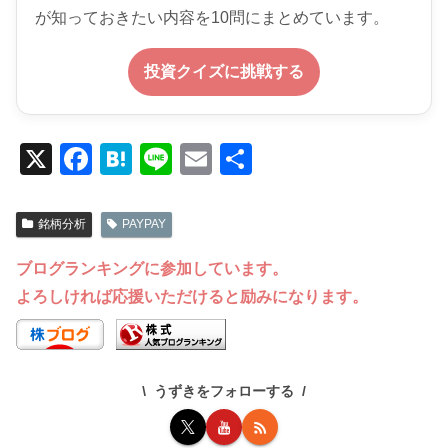
が知っておきたい内容を10問にまとめています。
投資クイズに挑戦する
X
F
H
Li
E
共
a
at
n
m
有
c
e
e
ail
銘柄分析
PAYPAY
e
n
ブログランキングに参加しています。
b
a
よろしければ応援いただけると励みになります。
o
o
k
うずきをフォローする