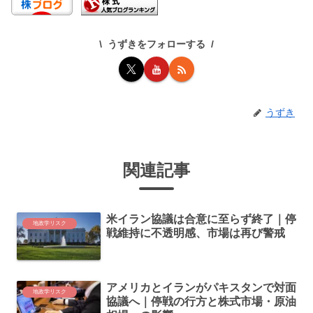
o
k
うずきをフォローする
うずき
関連記事
米イラン協議は合意に至らず終了｜停
地政学リスク
戦維持に不透明感、市場は再び警戒
アメリカとイランがパキスタンで対面
地政学リスク
協議へ｜停戦の行方と株式市場・原油