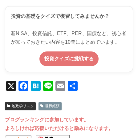
投資の基礎をクイズで復習してみませんか？
新NISA、投資信託、ETF、PER、国債など、初心者
が知っておきたい内容を10問にまとめています。
投資クイズに挑戦する
X
F
H
Li
E
共
a
at
n
m
有
c
e
e
ail
地政学リスク
世界経済
e
n
ブログランキングに参加しています。
b
a
よろしければ応援いただけると励みになります。
o