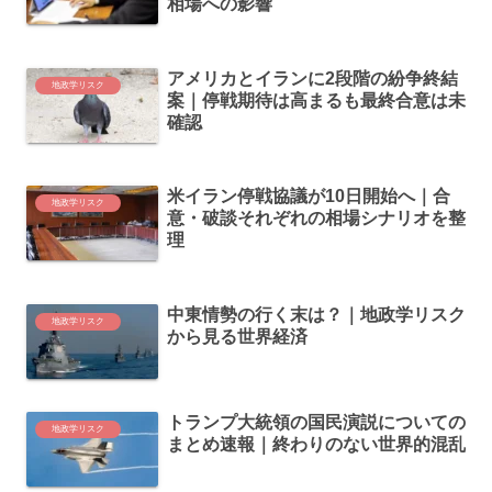
相場への影響
アメリカとイランに2段階の紛争終結
地政学リスク
案｜停戦期待は高まるも最終合意は未
確認
米イラン停戦協議が10日開始へ｜合
地政学リスク
意・破談それぞれの相場シナリオを整
理
中東情勢の行く末は？｜地政学リスク
地政学リスク
から見る世界経済
トランプ大統領の国民演説についての
地政学リスク
まとめ速報｜終わりのない世界的混乱