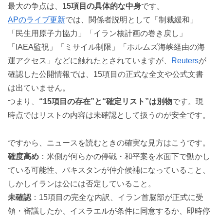
最大の争点は、
15項目の具体的な中身
です。
APのライブ更新
では、関係者説明として「制裁緩和」
「民生用原子力協力」「イラン核計画の巻き戻し」
「IAEA監視」「ミサイル制限」「ホルムズ海峡経由の海
運アクセス」などに触れたとされていますが、
Reuters
が
確認した公開情報では、15項目の正式な全文や公式文書
は出ていません。
つまり、
“15項目の存在”と“確定リスト”は別物
です。現
時点ではリストの内容は未確認として扱うのが安全です。
ですから、ニュースを読むときの確実な見方はこうです。
確度高め
：米側が何らかの停戦・和平案を水面下で動かし
ている可能性、パキスタンが仲介候補になっていること、
しかしイランは公には否定していること。
未確認
：15項目の完全な内訳、イラン首脳部が正式に受
領・審議したか、イスラエルが条件に同意するか、即時停